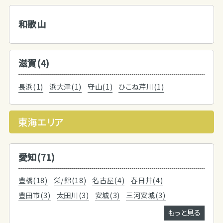
和歌山
滋賀(4)
長浜(1)
浜大津(1)
守山(1)
ひこね芹川(1)
東海エリア
愛知(71)
豊橋(18)
栄/錦(18)
名古屋(4)
春日井(4)
豊田市(3)
太田川(3)
安城(3)
三河安城(3)
もっと見る