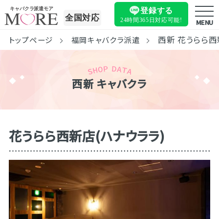
キャバクラ派遣モア
登録する
全国対応
24時間365日
対応可能!
MENU
西新 花うらら西
トップページ
福岡キャバクラ派遣
西新 キャバクラ
花うらら西新店(ハナウララ)