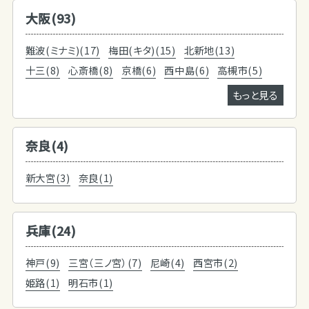
大阪(93)
難波(ミナミ)(17)
梅田(キタ)(15)
北新地(13)
十三(8)
心斎橋(8)
京橋(6)
西中島(6)
高槻市(5)
もっと見る
奈良(4)
新大宮(3)
奈良(1)
兵庫(24)
神戸(9)
三宮（三ノ宮）(7)
尼崎(4)
西宮市(2)
姫路(1)
明石市(1)