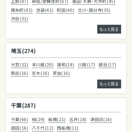
上野(87)
新宿/歌舞伎町(67)
蒲田・大森・大井町(45)
錦糸町(43)
池袋(42)
町田(40)
立川・国分寺(35)
渋谷(32)
もっと見る
埼玉(274)
大宮(32)
本川越(20)
浦和(18)
川越(17)
越谷(17)
熊谷(16)
志木(16)
草加(16)
もっと見る
千葉(287)
千葉(66)
柏(29)
船橋(21)
五井(18)
津田沼(16)
成田(16)
八千代(12)
西船橋(11)