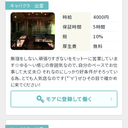
キャバクラ 出雲
時給
4000円
保証時間
5時間
税
10%
厚生費
無料
無理をしない、頑張りすぎないをモットーに営業していま
す☆ゆる～い感じの雰囲気なので、自分のペースでお仕
事して大丈夫◎ それなのにしっかり好条件がそろってい
る為、とても人気店なのです(*‘∀‘)ぜひその目で確かめ
に来てください！
モアに登録して働く