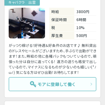
キャバクラ 出雲
時給
3800円
保証時間
6時間
税
10%
厚生費
500円
がっつり稼げる！好待遇＆好条件のお店です♪ 無料貸出
のドレスやヒールがございますため、手ぶらで出勤ができ
ます！また、時給の他に各種バックもついているので、頑
張った分は自分に返ってくる！ 遠方の送りも格安で出し
ているので、マイナスになるものが少ないのも嬉しい(*ﾉ
ωﾉ) 気になる方はぜひ出勤！お待ちしてます！
モアに登録して働く