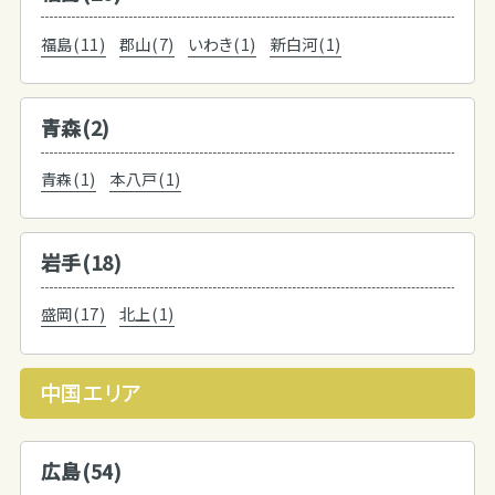
福島(11)
郡山(7)
いわき(1)
新白河(1)
青森(2)
青森(1)
本八戸(1)
岩手(18)
盛岡(17)
北上(1)
中国エリア
広島(54)