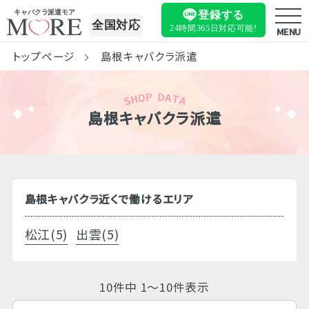
キャバクラ派遣モア
登録する
全国対応
24時間365日
対応可能!
MENU
トップページ
島根キャバクラ派遣
島根キャバクラ派遣
島根キャバクラ近くで働けるエリア
松江(5)
出雲(5)
10件中 1～10件表示