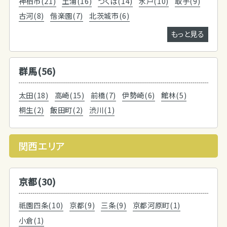
神栖市(21)
土浦(16)
つくば(14)
水戸(10)
取手(9)
古河(8)
偕楽園(7)
北茨城市(6)
もっと見る
群馬(56)
太田(18)
高崎(15)
前橋(7)
伊勢崎(6)
館林(5)
桐生(2)
飯田町(2)
渋川(1)
関西エリア
京都(30)
祇園四条(10)
京都(9)
三条(9)
京都河原町(1)
小倉(1)