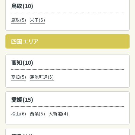
鳥取(10)
鳥取(5)
米子(5)
四国エリア
高知(10)
高知(5)
蓮池町通(5)
愛媛(15)
松山(6)
西条(5)
大街道(4)