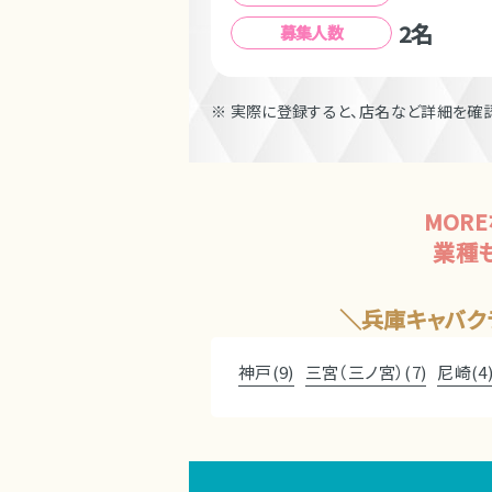
2名
募集人数
※ 実際に登録すると、店名など詳細を確認
MOR
業種
兵庫キャバク
神戸(9)
三宮（三ノ宮）(7)
尼崎(4