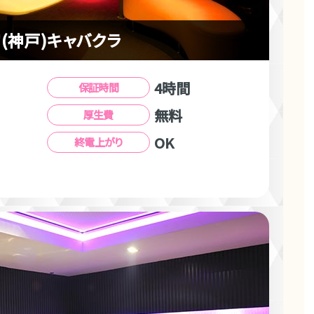
(神戸)キャバクラ
4時間
保証時間
無料
厚生費
OK
終電上がり