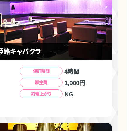
姫路キャバクラ
4時間
保証時間
1,000円
厚生費
NG
終電上がり