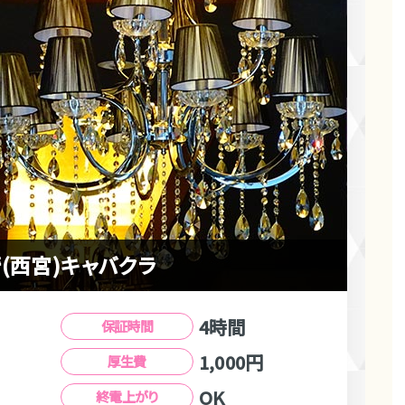
(西宮)キャバクラ
4時間
保証時間
1,000円
厚生費
OK
終電上がり