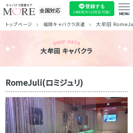
キャバクラ派遣モア
登録する
全国対応
24時間365日
対応可能!
MENU
大牟田 RomeJu
トップページ
福岡キャバクラ派遣
大牟田 キャバクラ
RomeJuli(ロミジュリ)