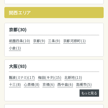
関西エリア
京都(30)
祇園四条(10)
京都(9)
三条(9)
京都河原町(1)
小倉(1)
大阪(93)
難波(ミナミ)(17)
梅田(キタ)(15)
北新地(13)
十三(8)
心斎橋(8)
京橋(6)
西中島(6)
高槻市(5)
もっと見る