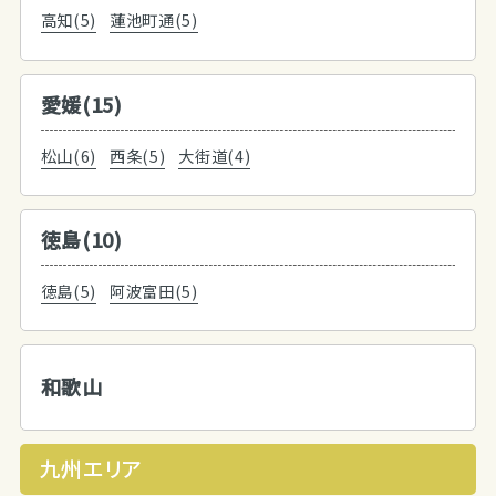
高知(5)
蓮池町通(5)
愛媛(15)
松山(6)
西条(5)
大街道(4)
徳島(10)
徳島(5)
阿波富田(5)
和歌山
九州エリア