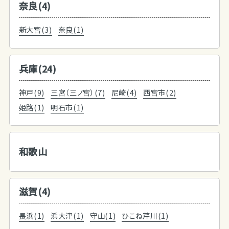
奈良(4)
新大宮(3)
奈良(1)
兵庫(24)
神戸(9)
三宮（三ノ宮）(7)
尼崎(4)
西宮市(2)
姫路(1)
明石市(1)
和歌山
滋賀(4)
長浜(1)
浜大津(1)
守山(1)
ひこね芹川(1)