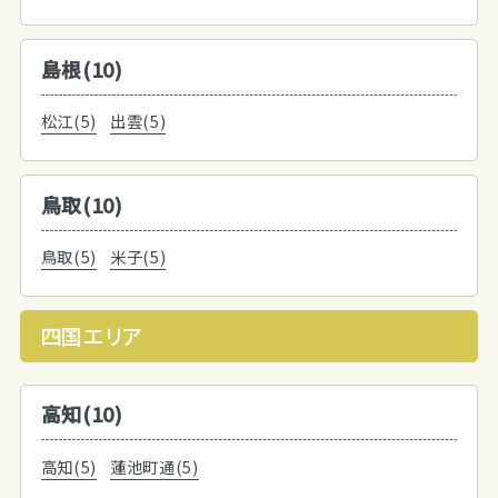
島根(10)
松江(5)
出雲(5)
鳥取(10)
鳥取(5)
米子(5)
四国エリア
高知(10)
高知(5)
蓮池町通(5)