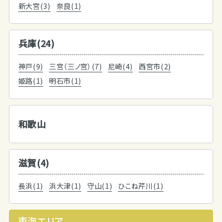
新大宮(3)
奈良(1)
兵庫(24)
神戸(9)
三宮（三ノ宮）(7)
尼崎(4)
西宮市(2)
姫路(1)
明石市(1)
和歌山
滋賀(4)
長浜(1)
浜大津(1)
守山(1)
ひこね芹川(1)
東海エリア