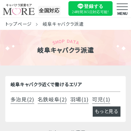
キャバクラ派遣モア
登録する
全国対応
24時間365日
対応可能!
MENU
トップページ
岐阜キャバクラ派遣
岐阜キャバクラ派遣
岐阜キャバクラ近くで働けるエリア
多治見(2)
名鉄岐阜(2)
羽場(1)
可児(1)
もっと見る