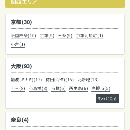
関西エリア
京都(30)
祇園四条(10)
京都(9)
三条(9)
京都河原町(1)
小倉(1)
大阪(93)
難波(ミナミ)(17)
梅田(キタ)(15)
北新地(13)
十三(8)
心斎橋(8)
京橋(6)
西中島(6)
高槻市(5)
もっと見る
奈良(4)