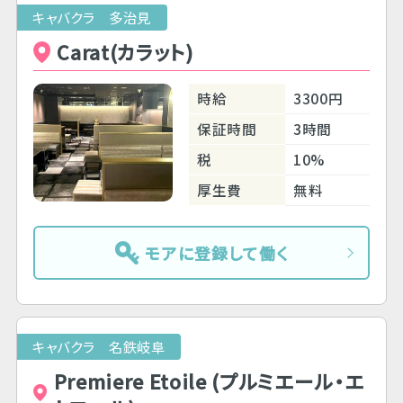
キャバクラ 多治見
Carat(カラット)
時給
3300円
保証時間
3時間
税
10%
厚生費
無料
モアに登録して働く
キャバクラ 名鉄岐阜
Premiere Etoile (プルミエール・エ