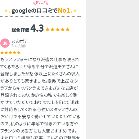
No1
googleのロコミで
4.3
総合評価
あおポテ
あ
2 か月前
もうアラフォーになり派遣の仕事も限られ
てくるだろうと諦め半分で派遣モアさんに
登録しましたが想像以上にたくさんの求人
がありとても驚きました。素敵で上品なク
ラブからキャバクラまでさまざまなお店が
登録されており、飽き性の私でも楽しく働
かせていただいております。LINEにて迅速
に対応もしてくれる心強いスタッフさんの
おかげで不安なく働かせていただいている
ので、私のように年齢で悩まれている方や
ブランクのある方にも大変おすすめです。
また口コミ機能も充実しているので緊張せ