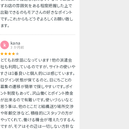
ずお店の雰囲気をある程度把握した上で
出勤できるのもモアさんの好きなポイント
です。これからもどうぞよろしくお願い致し
ます。
kana
k
3 か月前
とてもお世話になっています！他の派遣会
社も利用しているのですが、サイトの使いや
すさは1番良いと個人的には感じています。
ログイン状態が保てるのと、日にちごとの
募集の遷移が簡単で探しやすいです。ポイ
ント制度もあって、沢山働くとポイント換金
が出来るので有難いです。使いづらいなと
思う事は、他のとこだと結構送り場所交渉
や年齢交渉など、積極的にスタッフの方が
やってくれて、働ける機会が増えたりするん
ですが、モアはその辺は一切しない方針な