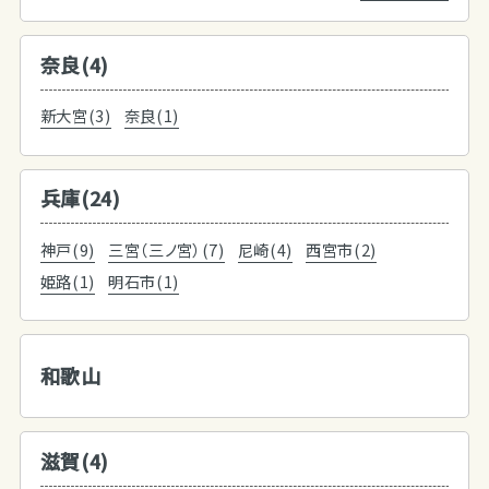
奈良(4)
新大宮(3)
奈良(1)
兵庫(24)
神戸(9)
三宮（三ノ宮）(7)
尼崎(4)
西宮市(2)
姫路(1)
明石市(1)
和歌山
滋賀(4)