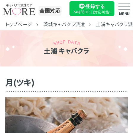
キャバクラ派遣モア
登録する
全国対応
24時間365日
対応可能!
MENU
トップページ
茨城キャバクラ派遣
土浦キャバクラ
土浦 キャバクラ
月(ツキ)