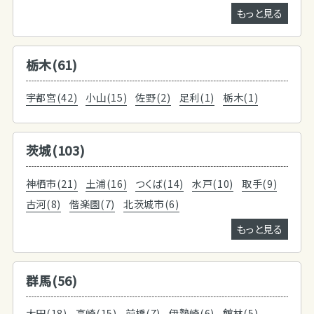
もっと見る
栃木(61)
宇都宮(42)
小山(15)
佐野(2)
足利(1)
栃木(1)
茨城(103)
神栖市(21)
土浦(16)
つくば(14)
水戸(10)
取手(9)
古河(8)
偕楽園(7)
北茨城市(6)
もっと見る
群馬(56)
太田(18)
高崎(15)
前橋(7)
伊勢崎(6)
館林(5)