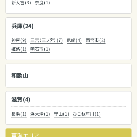
新大宮(3)
奈良(1)
兵庫(24)
神戸(9)
三宮（三ノ宮）(7)
尼崎(4)
西宮市(2)
姫路(1)
明石市(1)
和歌山
滋賀(4)
長浜(1)
浜大津(1)
守山(1)
ひこね芹川(1)
東海エリア