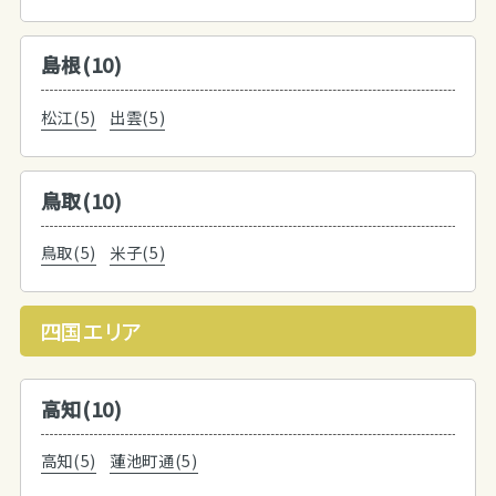
島根(10)
松江(5)
出雲(5)
鳥取(10)
鳥取(5)
米子(5)
四国エリア
高知(10)
高知(5)
蓮池町通(5)