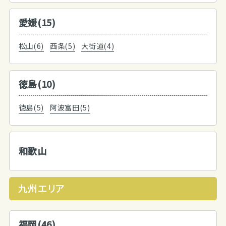
愛媛(15)
松山(6)
西条(5)
大街道(4)
徳島(10)
徳島(5)
阿波富田(5)
和歌山
九州エリア
福岡(46)