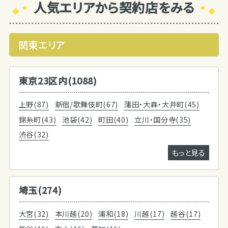
人気エリアから契約店をみる
関東エリア
東京23区内(1088)
上野(87)
新宿/歌舞伎町(67)
蒲田・大森・大井町(45)
錦糸町(43)
池袋(42)
町田(40)
立川・国分寺(35)
渋谷(32)
もっと見る
埼玉(274)
大宮(32)
本川越(20)
浦和(18)
川越(17)
越谷(17)