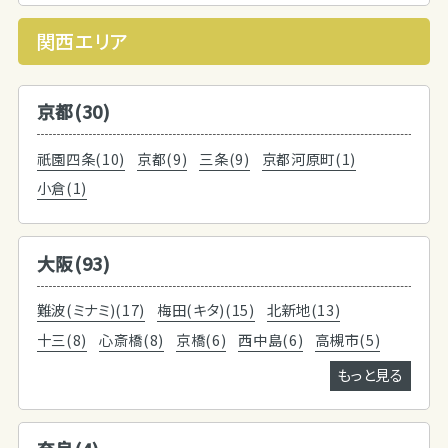
関西エリア
京都(30)
祇園四条(10)
京都(9)
三条(9)
京都河原町(1)
小倉(1)
大阪(93)
難波(ミナミ)(17)
梅田(キタ)(15)
北新地(13)
十三(8)
心斎橋(8)
京橋(6)
西中島(6)
高槻市(5)
もっと見る