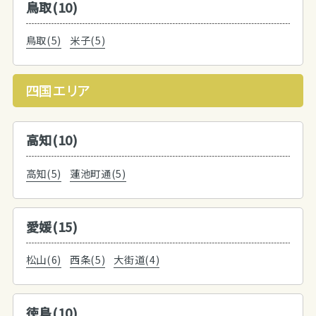
鳥取(10)
鳥取(5)
米子(5)
四国エリア
高知(10)
高知(5)
蓮池町通(5)
愛媛(15)
松山(6)
西条(5)
大街道(4)
徳島(10)