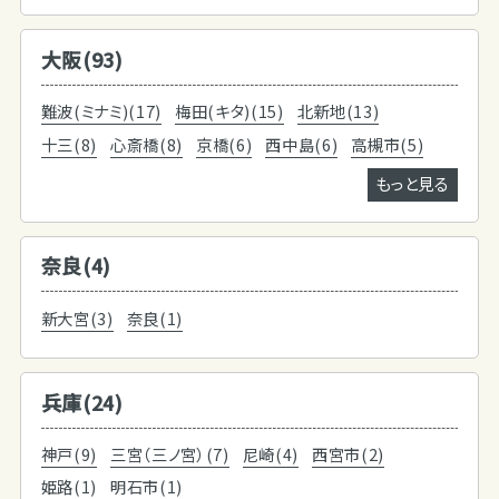
大阪(93)
難波(ミナミ)(17)
梅田(キタ)(15)
北新地(13)
十三(8)
心斎橋(8)
京橋(6)
西中島(6)
高槻市(5)
もっと見る
奈良(4)
新大宮(3)
奈良(1)
兵庫(24)
神戸(9)
三宮（三ノ宮）(7)
尼崎(4)
西宮市(2)
姫路(1)
明石市(1)