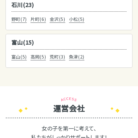
石川(23)
野町(7)
片町(6)
金沢(5)
小松(5)
富山(15)
富山(5)
高岡(5)
荒町(3)
魚津(2)
運営会社
女の子を第一に考えて、
私たちがしっかりサポートします！