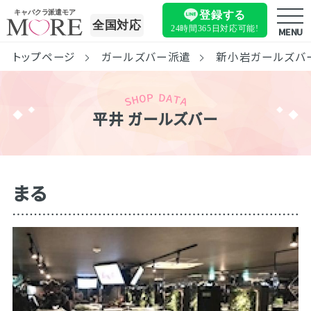
キャバクラ派遣モア
登録する
全国対応
24時間365日
対応可能!
MENU
トップページ
ガールズバー派遣
新小岩ガールズバ
平井 ガールズバー
まる