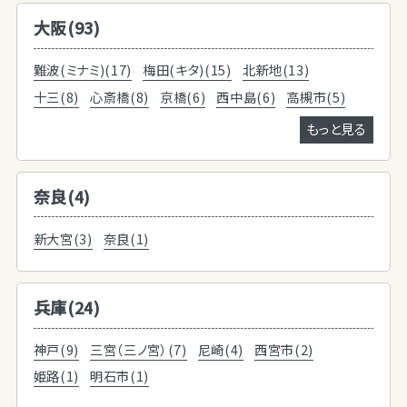
大阪(93)
難波(ミナミ)(17)
梅田(キタ)(15)
北新地(13)
十三(8)
心斎橋(8)
京橋(6)
西中島(6)
高槻市(5)
もっと見る
奈良(4)
新大宮(3)
奈良(1)
兵庫(24)
神戸(9)
三宮（三ノ宮）(7)
尼崎(4)
西宮市(2)
姫路(1)
明石市(1)