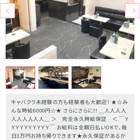
キャバクラ未経験の方も経験者も大歓迎！ ★☆み
んな時給6000円☆★ さらにさらに!! ＿人人人人
人人人人人人＿ ＞ 完全永久時給保証 ＜ ￣Ｙ
ＹＹＹＹＹＹＹＹＹ￣ お給料は全額日払いOKで、毎
日3万円お持ち帰りできます★永久保証があるか