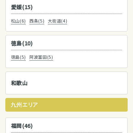
愛媛(15)
松山(6)
西条(5)
大街道(4)
徳島(10)
徳島(5)
阿波富田(5)
和歌山
九州エリア
福岡(46)