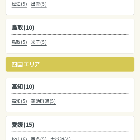
松江(5)
出雲(5)
鳥取(10)
鳥取(5)
米子(5)
四国エリア
高知(10)
高知(5)
蓮池町通(5)
愛媛(15)
松山(6)
西条(5)
大街道(4)