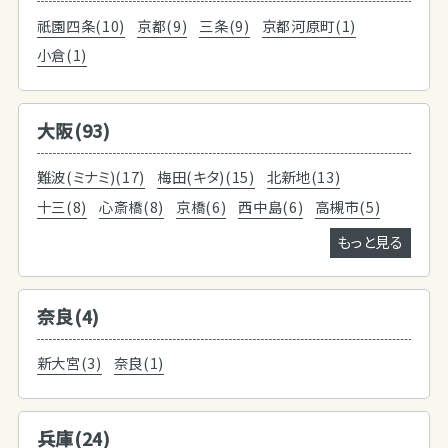
祇園四条(10)
京都(9)
三条(9)
京都河原町(1)
小倉(1)
大阪(93)
難波(ミナミ)(17)
梅田(キタ)(15)
北新地(13)
十三(8)
心斎橋(8)
京橋(6)
西中島(6)
高槻市(5)
もっと見る
奈良(4)
新大宮(3)
奈良(1)
兵庫(24)