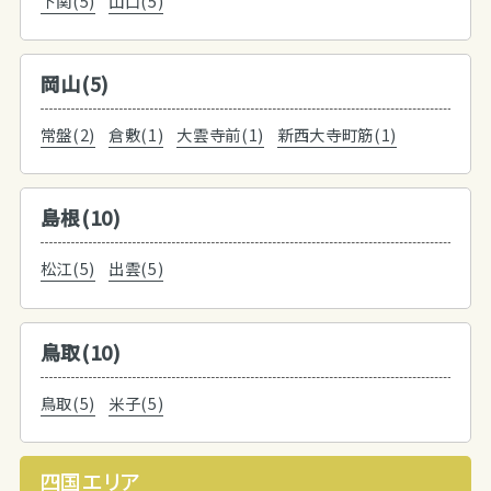
下関(5)
山口(5)
岡山(5)
常盤(2)
倉敷(1)
大雲寺前(1)
新西大寺町筋(1)
島根(10)
松江(5)
出雲(5)
鳥取(10)
鳥取(5)
米子(5)
四国エリア