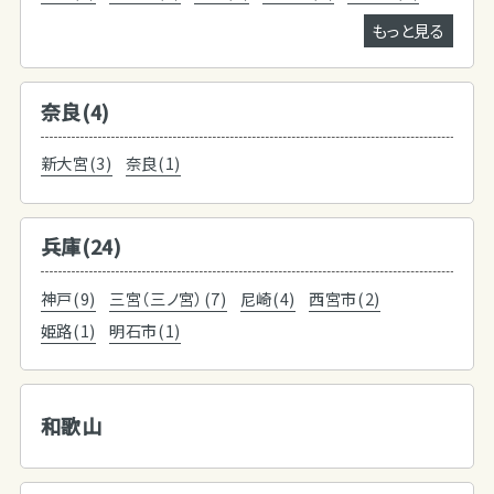
もっと見る
奈良(4)
新大宮(3)
奈良(1)
兵庫(24)
神戸(9)
三宮（三ノ宮）(7)
尼崎(4)
西宮市(2)
姫路(1)
明石市(1)
和歌山