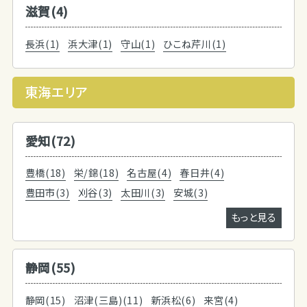
滋賀(4)
長浜(1)
浜大津(1)
守山(1)
ひこね芹川(1)
東海エリア
愛知(72)
豊橋(18)
栄/錦(18)
名古屋(4)
春日井(4)
豊田市(3)
刈谷(3)
太田川(3)
安城(3)
もっと見る
静岡(55)
静岡(15)
沼津(三島)(11)
新浜松(6)
来宮(4)