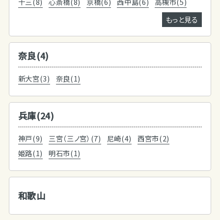
十三(8)
心斎橋(8)
京橋(6)
西中島(6)
高槻市(5)
もっと見る
奈良(4)
新大宮(3)
奈良(1)
兵庫(24)
神戸(9)
三宮（三ノ宮）(7)
尼崎(4)
西宮市(2)
姫路(1)
明石市(1)
和歌山