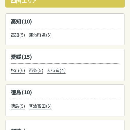
四国エリア
高知(10)
高知(5)
蓮池町通(5)
愛媛(15)
松山(6)
西条(5)
大街道(4)
徳島(10)
徳島(5)
阿波富田(5)