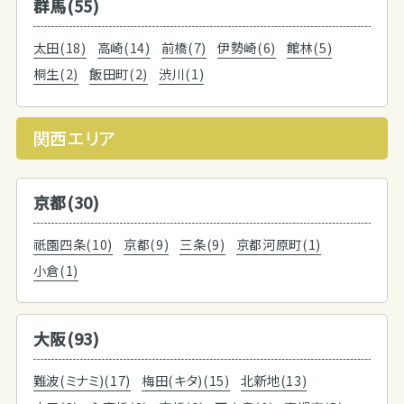
群馬(55)
太田(18)
高崎(14)
前橋(7)
伊勢崎(6)
館林(5)
桐生(2)
飯田町(2)
渋川(1)
関西エリア
京都(30)
祇園四条(10)
京都(9)
三条(9)
京都河原町(1)
小倉(1)
大阪(93)
難波(ミナミ)(17)
梅田(キタ)(15)
北新地(13)