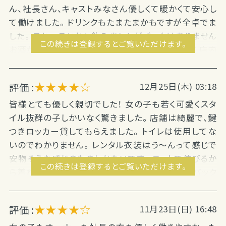
ん、社長さん、キャストみなさん優しくて暖かくて安心し
て働けました。 ドリンクもたまたまかもですが全卓でま
した。 テキーラとかも飲みましたがバックはありません
この続きは登録するとご覧いただけます。
お酒が苦手な方はテキーラ席だと難しいかもです 店内
も綺麗で過ごしやすかったです 本当に良いお店でし
た。 また機会がありましたらぜひ宜...
★★★★☆
評価 :
12月25日(木) 03:18
皆様とても優しく親切でした！ 女の子も若く可愛くスタ
イル抜群の子しかいなく驚きました。 店舗は綺麗で、鍵
つきロッカー貸してもらえました。 トイレは使用してな
いのでわかりません。 レンタル衣装はう～んって感じで
安物そうな感じのものしかないです。 ニットで伸びるか
この続きは登録するとご覧いただけます。
ら着れましたけど、ミニだなぁ…と思いました。 バック
がないのでマイナス☆１にしましたが、リピ...
★★★★☆
評価 :
11月23日(日) 16:48