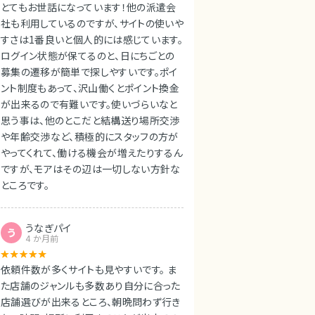
とてもお世話になっています！他の派遣会
社も利用しているのですが、サイトの使いや
すさは1番良いと個人的には感じています。
ログイン状態が保てるのと、日にちごとの
募集の遷移が簡単で探しやすいです。ポイ
ント制度もあって、沢山働くとポイント換金
が出来るので有難いです。使いづらいなと
思う事は、他のとこだと結構送り場所交渉
や年齢交渉など、積極的にスタッフの方が
やってくれて、働ける機会が増えたりするん
ですが、モアはその辺は一切しない方針な
ところです。
うなぎパイ
う
4 か月前
依頼件数が多くサイトも見やすいです。 ま
た店舗のジャンルも多数あり自分に合った
店舗選びが出来るところ、朝晩問わず行き