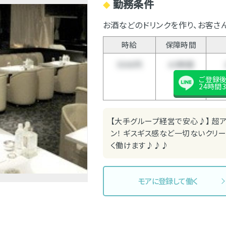
勤務条件
◆
お酒などのドリンクを作り、お客さ
時給
保障時間
5500円
4.5時間
ご登録
24時間3
【大手グループ経営で安心♪】 超
ン！ ギスギス感など一切ないクリ
く働けます♪♪♪
モアに登録して働く