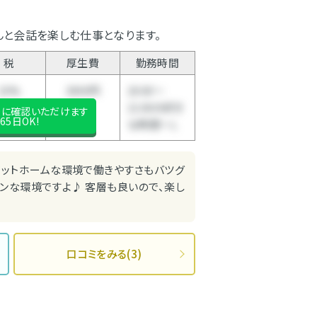
んと会話を楽しむ仕事となります。
税
厚生費
勤務時間
10%
3000円
20:00～
21:00の好き
後に確認いただけます
65日OK!
な時間～Ｌ
アットホームな環境で働きやすさもバツグ
ーンな環境ですよ♪ 客層も良いので、楽し
口コミをみる(3)