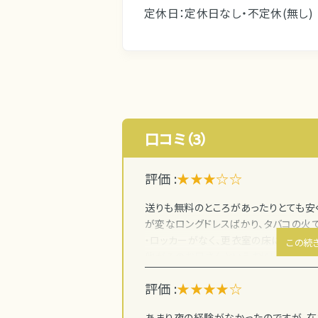
定休日：定休日なし・不定休(無し)
口コミ（3）
評価 :
★★★☆☆
送りも無料のところがあったりとても安く
が変なロングドレスばかり、タバコの火
・ロッカーがなく、更衣室の床に荷物を置
この続
他がそのお兄さんというおじいちゃんで
＆太めであまり感じが良くない（派遣だと
評価 :
★★★★☆
ないので自己責任 ・ボーイさんいい人（
る人）が、在籍勧誘しながら助手席の私
あまり夜の経験がなかったのですが、在