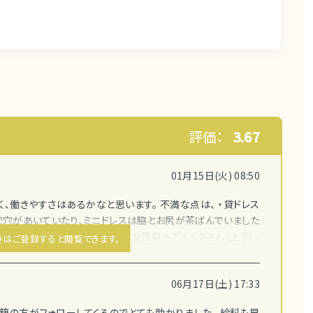
評価：
3.67
01月15日(火) 08:50
、働きやすさはあるかなと思います。 不満な点は、 ・貸ドレス
で穴があいていたり、ミニドレスは脇とお尻が茶ばんでいました
く、貴重品だけ預かり ・水曜は女性のヘアメイクさん（上手）、
きはご登録すると閲覧できます。
ヘアメイクが下手で巻がすぐ取れる ・在籍の方は年齢層高め
わかっているのでは） ・お触りは酷くはないが注意はしてくれ
06月17日(土) 17:33
みんなかなり年季入ってる） ・送りのボーイさん（結構歳いって
の頭を撫でてきて気持ち悪かった ・輩系の客か地元のサラリー
籍の方がフォローしてくるのでとても助かりました。 給料も早