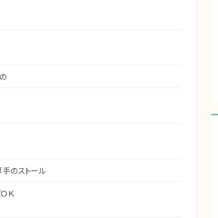
の
厚手のストール
ＯＫ