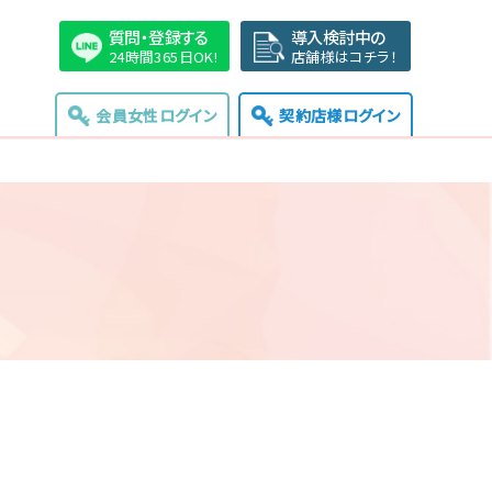
質問・登録する
導入検討中の
24時間365日OK!
店舗様はコチラ！
会員女性ログイン
契約店様ログイン