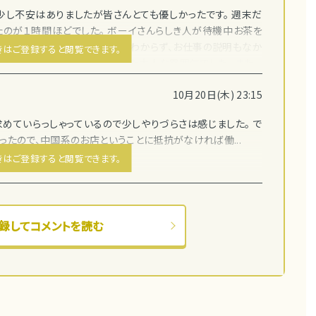
し不安はありましたが皆さんとても優しかったです。 週末だ
のが１時間ほどでした。 ボーイさんらしき人が待機中お茶を
し、ドレスなどどれを着ていいかわからず、お仕事の説明もなか
きはご登録すると閲覧できます。
などもうるさくなくゆったりした大人な雰囲気でした。 また...
10月20日(木) 23:15
めていらっしゃっているので少しやりづらさは感じました。 で
たので、中国系のお店ということに抵抗がなければ働...
きはご登録すると閲覧できます。
録してコメントを読む