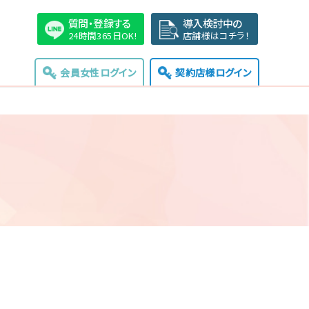
質問・登録する
導入検討中の
24時間365日OK!
店舗様はコチラ！
会員女性ログイン
契約店様ログイン