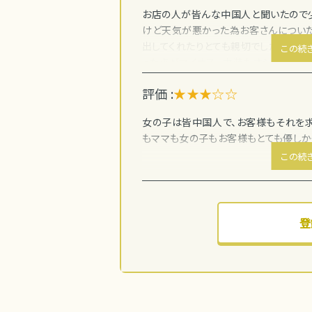
お店の人が皆んな中国人と聞いたので少
けど天気が悪かった為お客さんについた
出してくれたりとても親切でした。 しか
この続
った点がマイナス。 内装もオシャレで音楽
評価 :
★★★☆☆
女の子は皆中国人で、お客様もそれを求
もママも女の子もお客様もとても優しかっ
この続
登