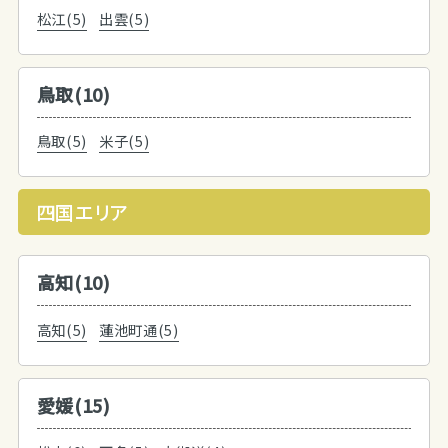
松江(5)
出雲(5)
鳥取(10)
鳥取(5)
米子(5)
四国エリア
高知(10)
高知(5)
蓮池町通(5)
愛媛(15)