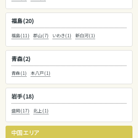
福島(20)
福島(11)
郡山(7)
いわき(1)
新白河(1)
青森(2)
青森(1)
本八戸(1)
岩手(18)
盛岡(17)
北上(1)
中国エリア