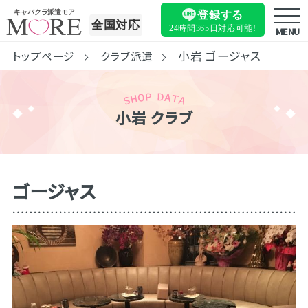
キャバクラ派遣モア
登録する
全国対応
24時間365日
対応可能!
MENU
小岩 ゴージャス
トップページ
クラブ派遣
小岩 クラブ
ゴージャス