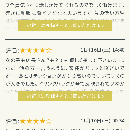
フ全員気さくに話しかけて くれるので楽しく働けます。
確かに制服は際どいかなと思いますが 背の低い方や
細身の方であればそんなに お尻は出ないかと思いま
この続きは登録するとご覧いただけます。
す。 結構ウエストが緩めなので。 最初は暇で交代でキ
ャッチしてましたが 遅くなるにつれ、お客様の入りも良
くなり ラストまで働かせて頂きました。 客層も上野の割
★★★★☆
評価 :
11月16日(土) 14:40
に悪くなかったです。 大体どこの卓でもドリンク頂けま
した。 ＧｏｏｇｌｅＭａｐが違いますが 「小悪魔ガールズ
女の子も店長さん？もとても優しく接して下さいます。
ＵＥＮＯ」 で検索すると出ます。 「小悪魔ガールズ上
ただ、他の方も言うように、衣装がちょっと際どいで
野」も出ますが こちらは違う住所な...
す…。あとはテンションがかなり高いのでついていくの
が大変でした。 ドリンクバックが全て反映されていなか
った気がするので★−１にしましたが、全体的にはとて
この続きは登録するとご覧いただけます。
も良いお店だと思いました。 機会があれば是...
★★★★☆
評価 :
11月10日(日) 00:34