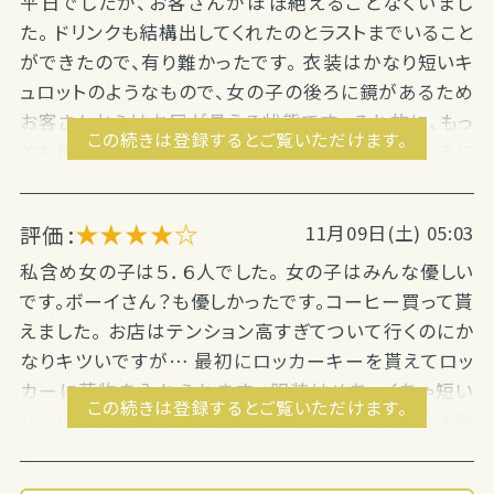
平日でしたが、お客さんがほぼ絶えることなくいまし
た。 ドリンクも結構出してくれたのとラストまでいること
ができたので、有り難かったです。 衣装はかなり短いキ
ュロットのようなもので、女の子の後ろに鏡があるため
お客さんからはお尻が見える状態です。 それ故に、もっ
この続きは登録するとご覧いただけます。
とお尻見せてよみたいなことを言うお客さんもたまに
いましたが、まあ仕方ないかなといった印象です。 在籍
の女の子はギャル系のワイワイした感じでノリについて
★★★★☆
評価 :
11月09日(土) 05:03
いくのが大変でしたが、会話にちゃんといれてくださっ
たり裏にいる時は椅子に座らせてくださったりと優しい
私含め女の子は５．６人でした。 女の子はみんな優しい
方々でした。 お店の前に立つ時間もそんなに長くない
です。ボーイさん？も優しかったです。コーヒー買って貰
のと、コートを貸してくださったので苦ではありません
えました。 お店はテンション高すぎてついて行くのにか
でした。 ま...
なりキツいですが… 最初にロッカーキーを貰えてロッ
カーに荷物を入れられます。 服装はめちゃくちゃ短い
この続きは登録するとご覧いただけます。
パンツ見えるレベルのスカート（キュロットっぽい）と半
袖の胸元が出るＴシャツです。ヒートテックとかは普通
にはみ出ます。 待機中（ほぼない）は座ってていいよ〜