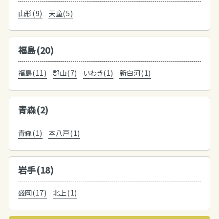
山形(9)
天童(5)
福島(20)
福島(11)
郡山(7)
いわき(1)
新白河(1)
青森(2)
青森(1)
本八戸(1)
岩手(18)
盛岡(17)
北上(1)