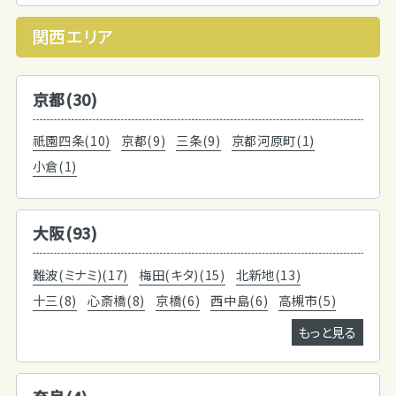
関西エリア
京都(30)
祇園四条(10)
京都(9)
三条(9)
京都河原町(1)
小倉(1)
大阪(93)
難波(ミナミ)(17)
梅田(キタ)(15)
北新地(13)
十三(8)
心斎橋(8)
京橋(6)
西中島(6)
高槻市(5)
もっと見る