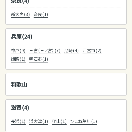
奈良(4)
新大宮(3)
奈良(1)
兵庫(24)
神戸(9)
三宮（三ノ宮）(7)
尼崎(4)
西宮市(2)
姫路(1)
明石市(1)
和歌山
滋賀(4)
長浜(1)
浜大津(1)
守山(1)
ひこね芹川(1)