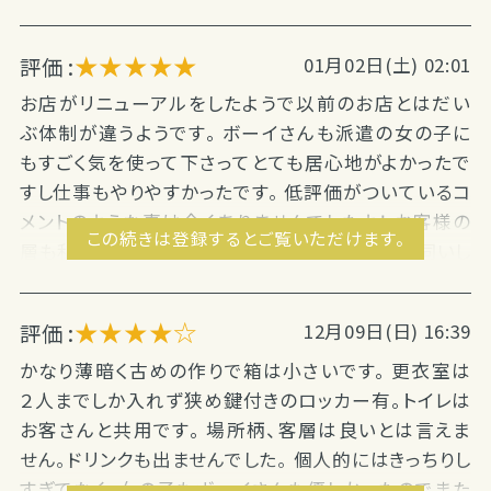
お客はいませんでした。 お給与の計算もきちんとしてく
ださいますし、 とても...
★★★★★
評価 :
01月02日(土) 02:01
お店がリニューアルをしたようで以前のお店とはだい
ぶ体制が違うようです。 ボーイさんも派遣の女の子に
もすごく気を使って下さってとても居心地がよかったで
すし仕事もやりやすかったです。 低評価がついているコ
メントのような事は全くありませんでしたよ！ お客様の
この続きは登録するとご覧いただけます。
層も私的には全然よかったです（＾＾） またぜひお伺いし
たい店舗...
★★★★☆
評価 :
12月09日(日) 16:39
かなり薄暗く古めの作りで箱は小さいです。 更衣室は
２人までしか入れず狭め鍵付きのロッカー有。トイレは
お客さんと共用です。 場所柄、客層は良いとは言えま
せん。ドリンクも出ませんでした。 個人的にはきっちりし
すぎてなく、女の子もボーイさんも優しかったのでまた