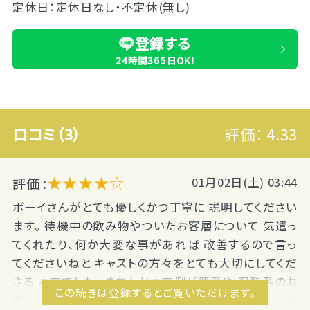
定休日：定休日なし・不定休(無し)
登録する
24時間365日OK!
口コミ（3）
評価：
4.33
★★★★☆
評価 :
01月02日(土) 03:44
ボーイさんがとても優しくかつ丁寧に 説明してください
ます。 待機中の飲み物やついたお客層について 気遣っ
てくれたり、何か大変な事があれば 改善するので言っ
てくださいねと キャストの方々をとても大切にしてくだ
さる お店でした。 きちんとお店側が輩系や 泥酔系のお
この続きは登録するとご覧いただけます。
客をブロックしてくれて いるので、話が通じないなどの