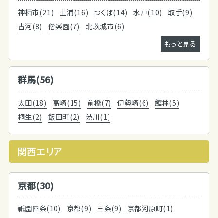
神栖市(21)
土浦(16)
つくば(14)
水戸(10)
取手(9)
古河(8)
偕楽園(7)
北茨城市(6)
もっと見る
群馬(56)
太田(18)
高崎(15)
前橋(7)
伊勢崎(6)
館林(5)
桐生(2)
飯田町(2)
渋川(1)
関西エリア
京都(30)
祇園四条(10)
京都(9)
三条(9)
京都河原町(1)