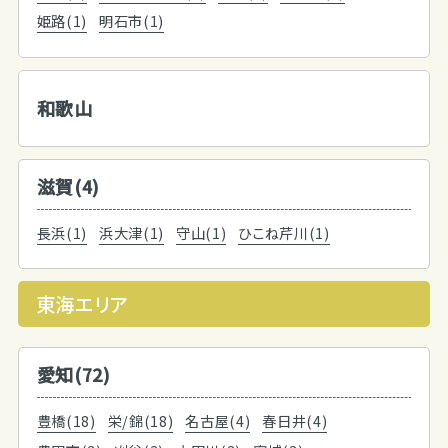
姫路(1)
明石市(1)
和歌山
滋賀(4)
長浜(1)
浜大津(1)
守山(1)
ひこね芹川(1)
東海エリア
愛知(72)
豊橋(18)
栄/錦(18)
名古屋(4)
春日井(4)