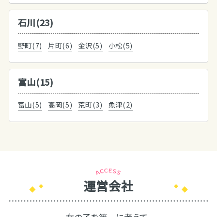
石川(23)
野町(7)
片町(6)
金沢(5)
小松(5)
富山(15)
富山(5)
高岡(5)
荒町(3)
魚津(2)
運営会社
女の子を第一に考えて、