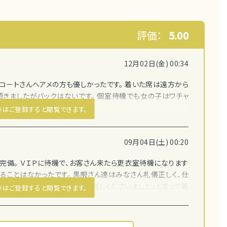
評価：
5.00
12月02日(金) 00:34
コートさんヘアメの方も優しかったです。 着いた席は遠方から
頂きましたがバックはないです。 個室待機でも女の子はワチャ
きはご登録すると閲覧できます。
09月04日(土) 00:20
完備。 ＶＩＰに待機で、お客さん来たら更衣室待機になります
ることはなかったです。 黒服さん達はみなさん礼儀正しく、仕
席に着く前に必ず「ようこそお越しくださいました」と言って着
きはご登録すると閲覧できます。
最初は慣れませんが、 当たり前のことを当たり前にしてれば
...