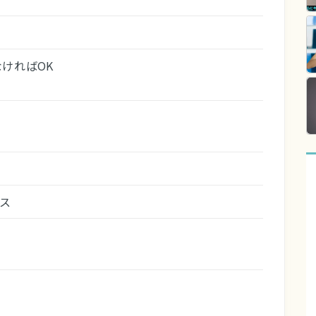
ければOK
ース