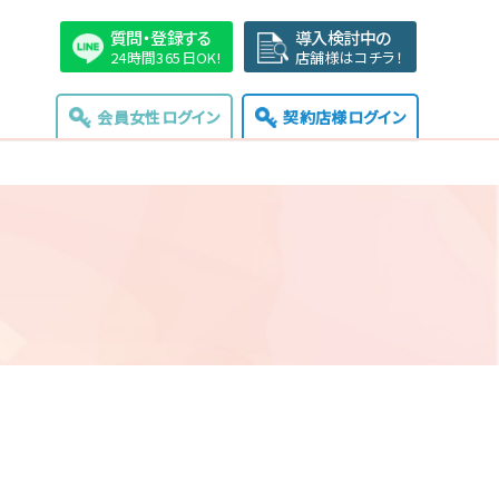
質問・登録する
導入検討中の
24時間365日OK!
店舗様はコチラ！
会員女性ログイン
契約店様ログイン