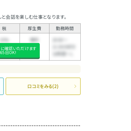
んと会話を楽しむ仕事となります。
税
厚生費
勤務時間
10%
無料
20:00～
21:30の好き
後に確認いただけます
65日OK!
な時間～Ｌ
口コミをみる(2)