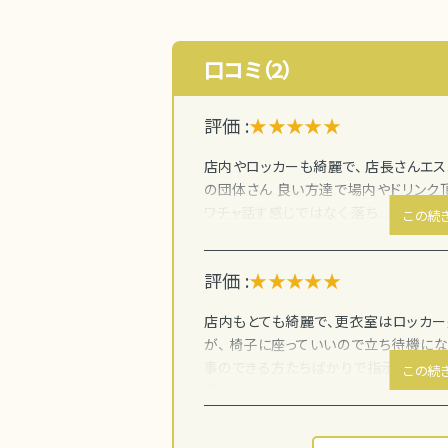
口コミ（2）
評価 :
★★★★★
店内やロッカーも綺麗で、 店長さんエス
の団体さん 良い方達で場内やドリンク
ワチャ話す感じではなく 落ち...
この続
評価 :
★★★★★
店内もとても綺麗で、更衣室はロッカー
が、 椅子に座っていいので立ち待機にな
事のできる方たちばかりで指示も的確。 
この続
席しなければいけない謎のルールがあり
楽しく働けるかと。いい意味で意識の高いお