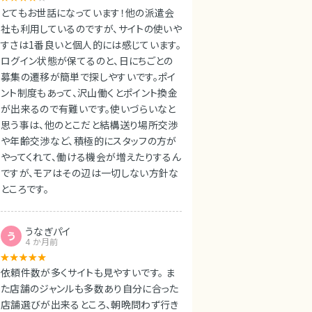
とてもお世話になっています！他の派遣会
社も利用しているのですが、サイトの使いや
すさは1番良いと個人的には感じています。
ログイン状態が保てるのと、日にちごとの
募集の遷移が簡単で探しやすいです。ポイ
ント制度もあって、沢山働くとポイント換金
が出来るので有難いです。使いづらいなと
思う事は、他のとこだと結構送り場所交渉
や年齢交渉など、積極的にスタッフの方が
やってくれて、働ける機会が増えたりするん
ですが、モアはその辺は一切しない方針な
ところです。
うなぎパイ
う
4 か月前
依頼件数が多くサイトも見やすいです。 ま
た店舗のジャンルも多数あり自分に合った
店舗選びが出来るところ、朝晩問わず行き