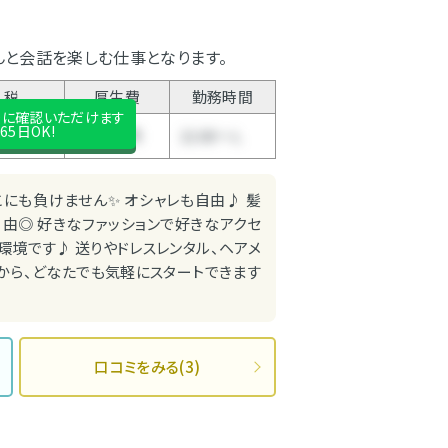
んと会話を楽しむ仕事となります。
税
厚生費
勤務時間
後に確認いただけます
65日OK!
15%
1500円
21:00～Ｌ
にも負けません✨ オシャレも自由♪ 髪
自由◎ 好きなファッションで好きなアクセ
環境です♪ 送りやドレスレンタル、ヘアメ
から、どなたでも気軽にスタートできます
口コミをみる(3)