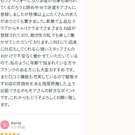
もうアラフォーになり派遣の仕事も限られ
てくるだろうと諦め半分で派遣モアさんに
登録しましたが想像以上にたくさんの求人
がありとても驚きました。素敵で上品なク
ラブからキャバクラまでさまざまなお店が
登録されており、飽き性の私でも楽しく働
かせていただいております。LINEにて迅速
に対応もしてくれる心強いスタッフさんの
おかげで不安なく働かせていただいている
ので、私のように年齢で悩まれている方や
ブランクのある方にも大変おすすめです。
また口コミ機能も充実しているので緊張せ
ずお店の雰囲気をある程度把握した上で
出勤できるのもモアさんの好きなポイント
です。これからもどうぞよろしくお願い致し
ます。
kana
k
3 か月前