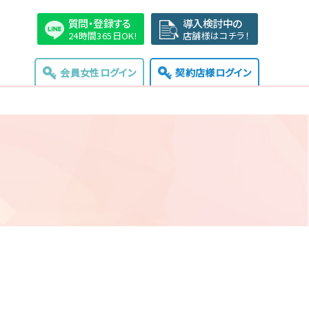
質問・登録する
導入検討中の
24時間365日OK!
店舗様はコチラ！
会員女性ログイン
契約店様ログイン