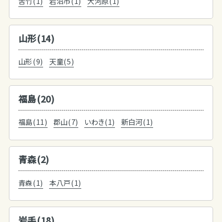
苦竹(1)
岩沼市(1)
大河原(1)
山形(14)
山形(9)
天童(5)
福島(20)
福島(11)
郡山(7)
いわき(1)
新白河(1)
青森(2)
青森(1)
本八戸(1)
岩手(18)