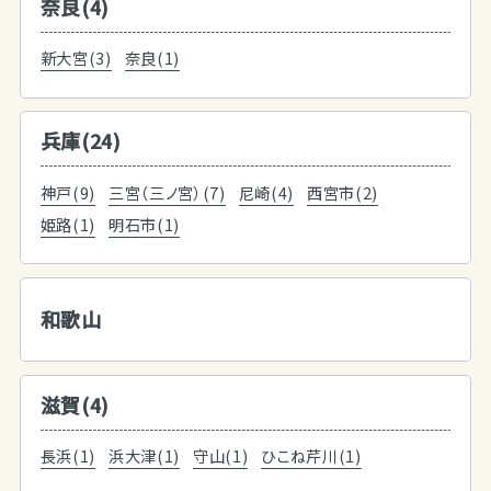
奈良(4)
新大宮(3)
奈良(1)
兵庫(24)
神戸(9)
三宮（三ノ宮）(7)
尼崎(4)
西宮市(2)
姫路(1)
明石市(1)
和歌山
滋賀(4)
長浜(1)
浜大津(1)
守山(1)
ひこね芹川(1)