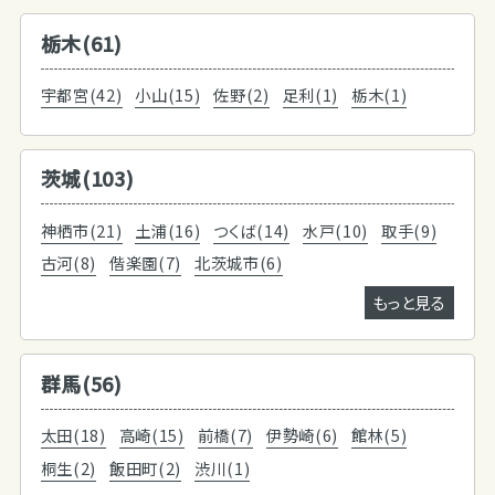
栃木(61)
宇都宮(42)
小山(15)
佐野(2)
足利(1)
栃木(1)
茨城(103)
神栖市(21)
土浦(16)
つくば(14)
水戸(10)
取手(9)
古河(8)
偕楽園(7)
北茨城市(6)
もっと見る
群馬(56)
太田(18)
高崎(15)
前橋(7)
伊勢崎(6)
館林(5)
桐生(2)
飯田町(2)
渋川(1)