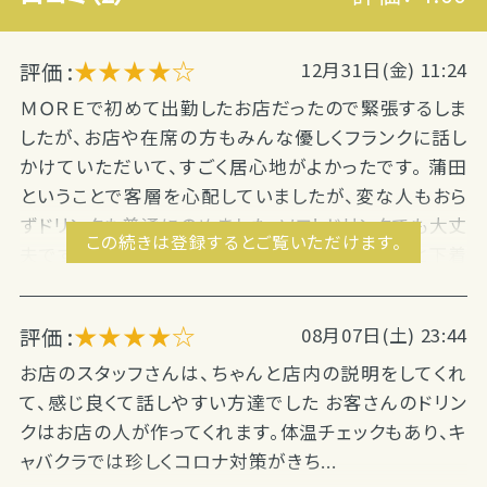
★★★★☆
評価 :
12月31日(金) 11:24
ＭＯＲＥで初めて出勤したお店だったので緊張するしま
したが、お店や在席の方もみんな優しくフランクに話し
かけていただいて、すごく居心地がよかったです。 蒲田
ということで客層を心配していましたが、変な人もおら
ずドリンクも普通にのめました。ソフトドリンクでも大丈
この続きは登録するとご覧いただけます。
夫です。 制服は黒スカートがかなり短めで座ると下着
が見えるくらいなので、大きめのハンカチがあると良さ
そうだと思いました。 また機会があればお世話...
★★★★☆
評価 :
08月07日(土) 23:44
お店のスタッフさんは、ちゃんと店内の説明をしてくれ
て、感じ良くて話しやすい方達でした お客さんのドリン
クはお店の人が作ってくれます。体温チェックもあり、キ
ャバクラでは珍しくコロナ対策がきち...