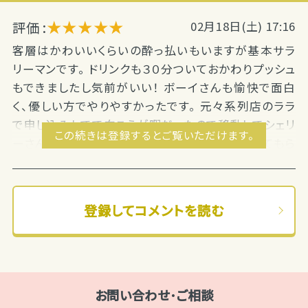
★★★★★
評価 :
02月18日(土) 17:16
客層はかわいいくらいの酔っ払いもいますが基本サラ
リーマンです。 ドリンクも３０分ついておかわりプッシュ
もできましたし気前がいい！ ボーイさんも愉快で面白
く、優しい方でやりやすかったです。 元々系列店のララ
で申し込みしてて向こうが暇だったので移動してシェリ
この続きは登録するとご覧いただけます。
ーさんで働いてました。 移動の際もダウンを貸してもら
えます。 良いところは系列店で呑んだドリンクもインカ
ムで確認し、ちゃんとバックをつけてくれるところです！
悪い点は特になかったですね。 送りも瞬殺ででました
登録してコメントを読む
し川崎まで１０００円なのも有難かったです（´；ω；｀）
送りは社長だったのですが勧誘される事もなく愉快な
話で盛り上がり送迎時間も楽しかったです！ 運転も丁
寧＼（＾ｏ＾）／ どっちのお店の女の子も優しかったしボ
ーイさんもフレンドリーでしたのでまたお邪魔したいで
お問い合わせ･ご相談