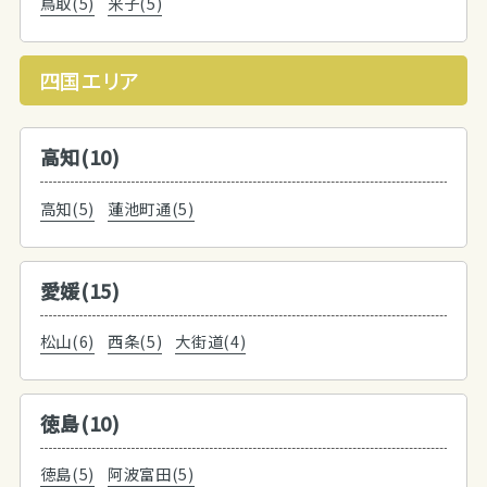
鳥取(5)
米子(5)
四国エリア
高知(10)
高知(5)
蓮池町通(5)
愛媛(15)
松山(6)
西条(5)
大街道(4)
徳島(10)
徳島(5)
阿波富田(5)