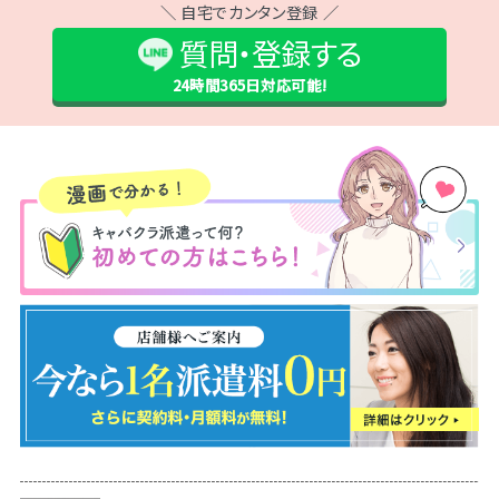
すね＼（＾ｏ＾）／ あっ、ロッカー大きめの貸してもらえ
＼ 自宅でカンタン登録 ／
ましたが鍵なし、貴重品預かりだったので貴重品は預
質問・登録する
か...
24時間365日
対応可能!