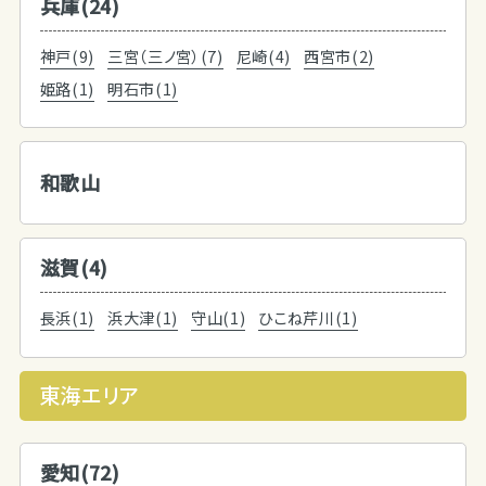
兵庫(24)
神戸(9)
三宮（三ノ宮）(7)
尼崎(4)
西宮市(2)
姫路(1)
明石市(1)
和歌山
滋賀(4)
長浜(1)
浜大津(1)
守山(1)
ひこね芹川(1)
東海エリア
愛知(72)