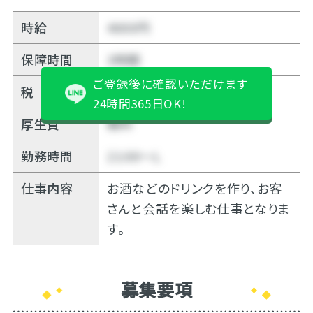
時給
4000円
保障時間
3時間
ご登録後に確認いただけます
税
10%
24時間365日OK!
厚生費
無料
勤務時間
21:00～Ｌ
仕事内容
お酒などのドリンクを作り、お客
さんと会話を楽しむ仕事となりま
す。
募集要項