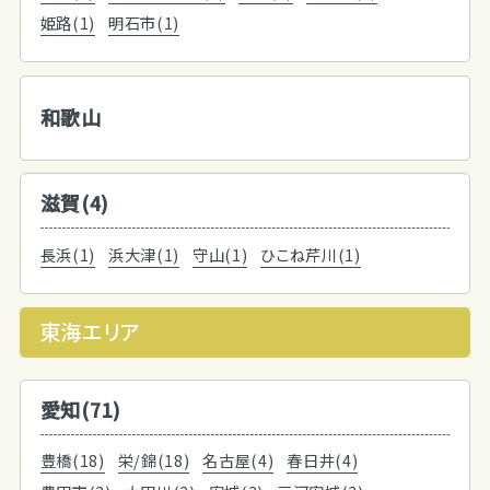
姫路(1)
明石市(1)
和歌山
滋賀(4)
長浜(1)
浜大津(1)
守山(1)
ひこね芹川(1)
東海エリア
愛知(71)
豊橋(18)
栄/錦(18)
名古屋(4)
春日井(4)