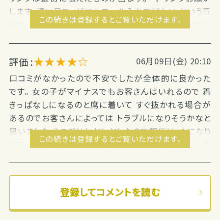
します、濃い目で』がアルコール入れてほしい という意
この続きは登録するとご覧いただけます。
味で、 『ドリンクお願いします』だと基本的にノンアルが
出てきます。 ドリンクバックがつくので稼げるかと思い
ます。 客層も悪くなく気持ちよく接客出来ました。 お触
★★★★☆
評価 :
06月09日(金) 20:10
りひどい人はいないです。 『お触りひどい人いたら言っ
てね、出禁にするから』 と最初に言って下さったのが心
口コミがなかったので不安でしたが全体的に良かった
強かったです。 最後送りを使いました。 距離によって値
です。 女の子がマイナスでもお客さんはいれるので 着
段変わるみたいです。 たわいのない話で花が咲き とて
きっぱなしになるのと席に着いて すぐ抜かれる場合が
も楽しく気付けばあっという間に到着しました。 また機
あるのでお客さんによっては トラブルになりそうかなと
会があれば是非リピートして...
思いました そこだけヒヤヒヤしたので評価は−１になり
この続きは登録するとご覧いただけます。
ます。 お店の方々は店内説明も丁寧で 着きっぱなしの
事も謝罪してくださいました。 お給料も送りの手配も
迅速な対応でした。 キャストの方々は若めで ギャルの
方が多かったですが皆さん優しかったです。 お店の雰
登録してコメントを読む
囲気は悪くなくバックもあるので 働き...