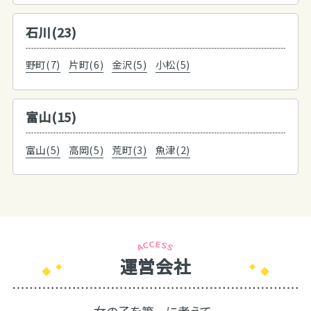
石川(23)
野町(7)
片町(6)
金沢(5)
小松(5)
富山(15)
富山(5)
高岡(5)
荒町(3)
魚津(2)
運営会社
女の子を第一に考えて、