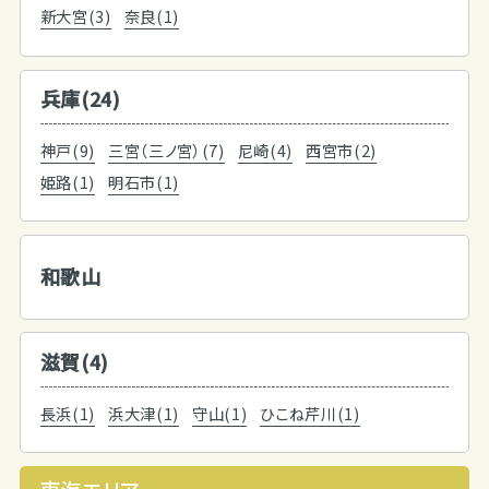
新大宮(3)
奈良(1)
兵庫(24)
神戸(9)
三宮（三ノ宮）(7)
尼崎(4)
西宮市(2)
姫路(1)
明石市(1)
和歌山
滋賀(4)
長浜(1)
浜大津(1)
守山(1)
ひこね芹川(1)