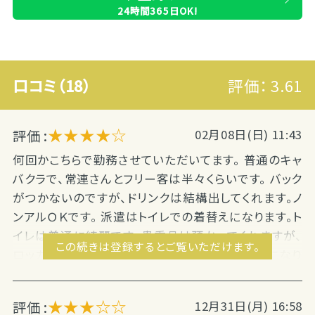
24時間365日OK!
口コミ（18）
評価：
3.61
★★★★☆
評価 :
02月08日(日) 11:43
何回かこちらで勤務させていただいてます。 普通のキャ
バクラで、常連さんとフリー客は半々くらいです。 バック
がつかないのですが、ドリンクは結構出してくれます。ノ
ンアルＯＫです。 派遣はトイレでの着替えになります。ト
イレは普通に綺麗です。貴重品は預かってくれますが、
この続きは登録するとご覧いただけます。
ロッカーはないので荷物等は更衣室に置く感じになり
ます。 引かれものとしてヘアメ１０００円があるので、掲
示されている額から－１０００円となるので注意です。
★★★☆☆
評価 :
12月31日(月) 16:58
働きやすいお店ではあるのでま...