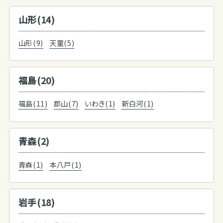
山形(14)
山形(9)
天童(5)
福島(20)
福島(11)
郡山(7)
いわき(1)
新白河(1)
青森(2)
青森(1)
本八戸(1)
岩手(18)