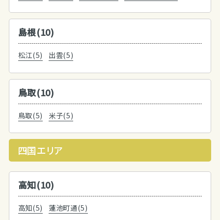
島根(10)
松江(5)
出雲(5)
鳥取(10)
鳥取(5)
米子(5)
四国エリア
高知(10)
高知(5)
蓮池町通(5)