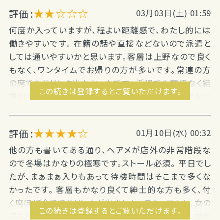
★★☆☆☆
評価 :
03月03日(土) 01:59
何度か入っていますが、程よい距離感で、わたし的には
働きやすいです。 在籍の話や直接などないので派遣と
しては通いやすいかと思います。客層は上野なので良く
もなく、ワンタイムでお帰りの方が多いです。常連の方
の席でもドリンク出なかったです。 派遣でも関係なく結
この続きは登録するとご覧いただけます。
構付きますが落ち着いたとたん上がりなので稼げない
です。 終電上がりの方な...
★★★★☆
評価 :
01月10日(水) 00:32
他の方も書いてある通り、ヘアメが店外の非常階段な
ので冬場はかなりの極寒です。ストール必須。 平日でし
たが、まぁまぁ入りもあって待機時間はそこまで多くな
かったです。 客層もかなり良くて紳士的な方も多く、付
く席ほぼ全てでドリンクが出ました。 スタッフさん、女の
この続きは登録するとご覧いただけます。
子も感じが良い方が多く、働きやすかったのでまた機会