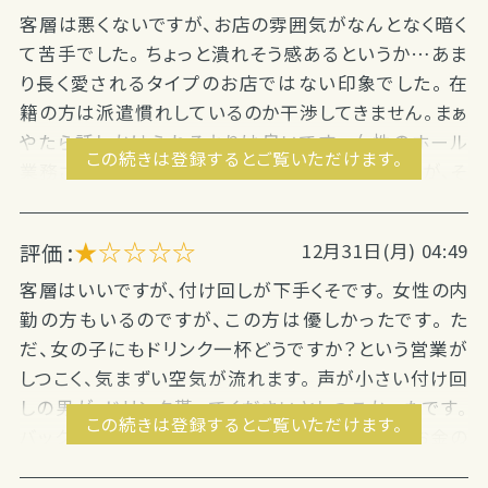
客層は悪くないですが、お店の雰囲気がなんとなく暗く
て苦手でした。 ちょっと潰れそう感あるというか…あま
り長く愛されるタイプのお店ではない印象でした。 在
籍の方は派遣慣れしているのか干渉してきません。まぁ
やたら話しかけられるよりは良いです。 女性のホール
この続きは登録するとご覧いただけます。
業務されている方が店内説明してくださいましたが、そ
の方は優しかったです。 クチコミでお馴染みの声が小
さい付け回しの方、お客さんからも突っ込まれてまし
★☆☆☆☆
評価 :
12月31日(月) 04:49
た。 終電上がり希望でしたが時間ぴったりに声を掛け
てくれたのと、お給料は細かい...
客層はいいですが、付け回しが下手くそです。 女性の内
勤の方もいるのですが、この方は優しかったです。 た
だ、女の子にもドリンク一杯どうですか？という営業が
しつこく、気まずい空気が流れます。 声が小さい付け回
しの男が、ドリンク貰ってくださいとしつこかったです。
この続きは登録するとご覧いただけます。
バックがつくようになってから言ってください。 お金の
計算は合っていました。...