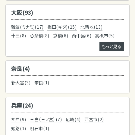
大阪(93)
難波(ミナミ)(17)
梅田(キタ)(15)
北新地(13)
十三(8)
心斎橋(8)
京橋(6)
西中島(6)
高槻市(5)
もっと見る
奈良(4)
新大宮(3)
奈良(1)
兵庫(24)
神戸(9)
三宮（三ノ宮）(7)
尼崎(4)
西宮市(2)
姫路(1)
明石市(1)