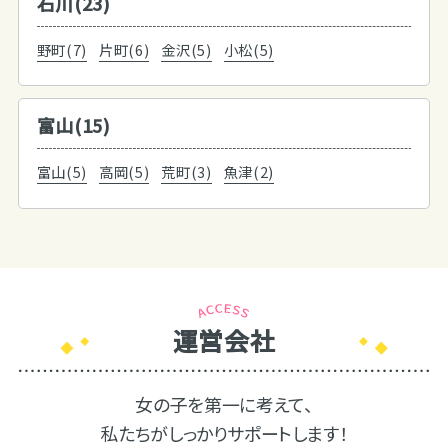
石川(23)
野町(7)
片町(6)
金沢(5)
小松(5)
富山(15)
富山(5)
高岡(5)
荒町(3)
魚津(2)
運営会社
女の子を第一に考えて、
私たちがしっかりサポートします！