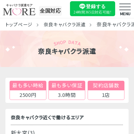
キャバクラ派遣モア
登録する
全国対応
24時間365日
対応可能!
MENU
奈良キャバクラ
トップページ
奈良キャバクラ派遣
奈良キャバクラ派遣
最も多い時給
最も多い保証
契約店舗数
2500円
3.0時間
1店
奈良キャバクラ近くで働けるエリア
新大宮(3)