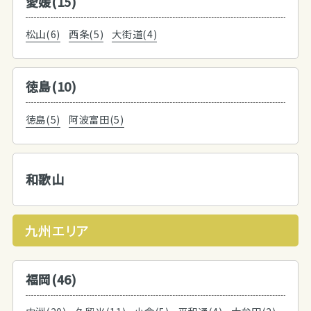
愛媛(15)
松山(6)
西条(5)
大街道(4)
徳島(10)
徳島(5)
阿波富田(5)
和歌山
九州エリア
福岡(46)