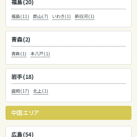
福島(20)
福島(11)
郡山(7)
いわき(1)
新白河(1)
青森(2)
青森(1)
本八戸(1)
岩手(18)
盛岡(17)
北上(1)
中国エリア
広島(54)