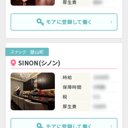
厚生費
無料
モアに登録して働く
スナック 銀山町
SINON(シノン)
時給
2500円
保障時間
5時間
税
5％
厚生費
500円
モアに登録して働く