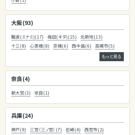
大阪(93)
難波(ミナミ)(17)
梅田(キタ)(15)
北新地(13)
十三(8)
心斎橋(8)
京橋(6)
西中島(6)
高槻市(5)
もっと見る
奈良(4)
新大宮(3)
奈良(1)
兵庫(24)
神戸(9)
三宮（三ノ宮）(7)
尼崎(4)
西宮市(2)