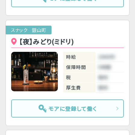
スナック 銀山町
【夜】みどり(ミドリ)
時給
2000円
保障時間
5時間
税
無料
厚生費
無料
モアに登録して働く