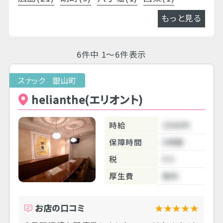
もっと見る
6件中 1～6件表示
スナック 銀山町
helianthe(エリオント)
時給
2500円
保障時間
5時間
税
5％
厚生費
無料
お店の口コミ
★★★★★