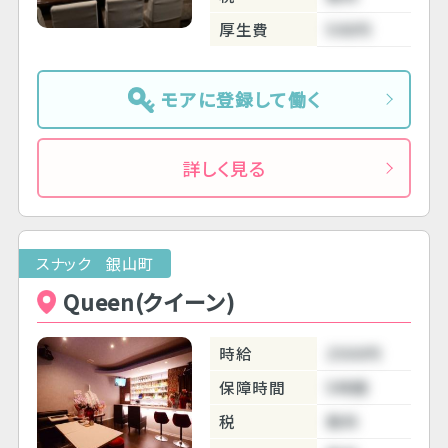
厚生費
500円
モアに登録して働く
詳しく見る
スナック 銀山町
Queen(クイーン)
時給
2500円
保障時間
5時間
税
無料