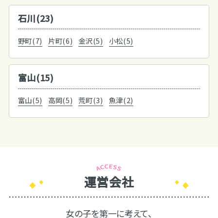
石川(23)
野町(7)
片町(6)
金沢(5)
小松(5)
富山(15)
富山(5)
高岡(5)
荒町(3)
魚津(2)
運営会社
女の子を第一に考えて、