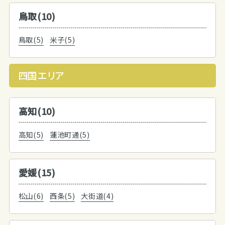
鳥取(10)
鳥取(5)
米子(5)
四国エリア
高知(10)
高知(5)
蓮池町通(5)
愛媛(15)
松山(6)
西条(5)
大街道(4)