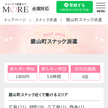
キャバクラ派遣モア
登録する
全国対応
24時間365日
対応可能!
MENU
銀山町スナック派遣
トップページ
スナック派遣
銀山町スナック派遣
最も多い時給
最も多い保証
契約店舗数
1800円
5.0時間
6店
銀山町スナック近くで働けるエリア
広島(21)
胡町(9)
八丁堀(1)
西条(1)