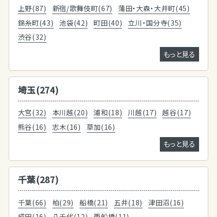
上野(87)
新宿/歌舞伎町(67)
蒲田・大森・大井町(45)
錦糸町(43)
池袋(42)
町田(40)
立川・国分寺(35)
渋谷(32)
もっと見る
埼玉(274)
大宮(32)
本川越(20)
浦和(18)
川越(17)
越谷(17)
熊谷(16)
志木(16)
草加(16)
もっと見る
千葉(287)
千葉(66)
柏(29)
船橋(21)
五井(18)
津田沼(16)
成田(16)
八千代(12)
西船橋(11)