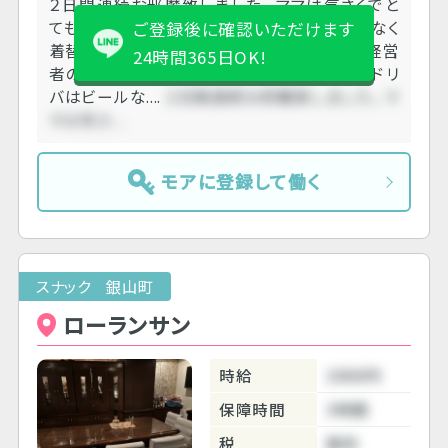
２日間連続お邪魔致しました。 ママは気さくでと
ても優しかったです！ トイレは共同、更衣室はなく
ご登録後に確認いただけます
着替えはキッチンです。 お客様は年齢層高め経営
24時間365日OK!
者の方が多いらしく 客層は良く感じました。 ドリ
バはビールな....
２日間連続お邪魔致しました。 マ
マは気さ....
モアに登録して働く
スナック 銀山町
ローランサン
時給
2000円
保障時間
3時間
税
無料