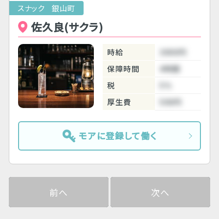
スナック 銀山町
佐久良(サクラ)
時給
3000円
保障時間
4時間
税
5％
厚生費
500円
モアに登録して働く
前へ
次へ